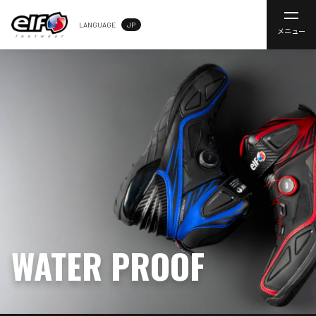
LANGUAGE
JP
メニュー
WATER PROOF